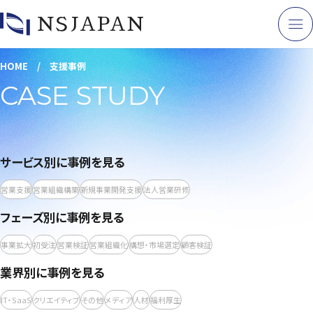
支援事例
HOME
/
支援事例
CASE STUDY
サービス別に事例を見る
営業支援
営業組織構築
新規事業開発支援
法人営業研修
フェーズ別に事例を見る
事業拡大
初受注
営業検証
営業組織化
構想・市場選定
顧客検証
業界別に事例を見る
IT・SaaS
クリエイティブ
その他
メディア
人材
福利厚生