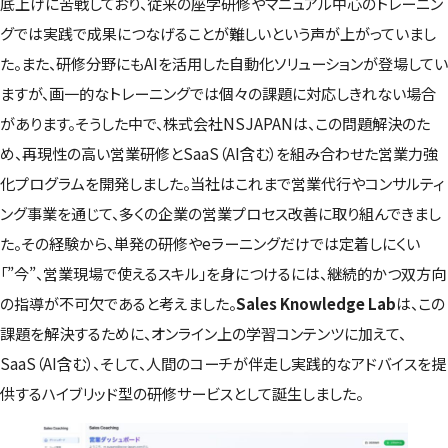
底上げに苦戦しており、従来の座学研修やマニュアル中心のトレーニン
グでは実践で成果につなげることが難しいという声が上がっていまし
た。また、研修分野にもAIを活用した自動化ソリューションが登場してい
ますが、画一的なトレーニングでは個々の課題に対応しきれない場合
があります。そうした中で、株式会社NSJAPANは、この問題解決のた
め、再現性の高い営業研修とSaaS（AI含む）を組み合わせた営業力強
化プログラムを開発しました。当社はこれまで営業代行やコンサルティ
ング事業を通じて、多くの企業の営業プロセス改善に取り組んできまし
た。その経験から、単発の研修やeラーニングだけでは定着しにくい
「”今”、営業現場で使えるスキル」を身につけるには、継続的かつ双方向
の指導が不可欠であると考えました。
Sales Knowledge Lab
は、この
課題を解決するために、オンライン上の学習コンテンツに加えて、
SaaS（AI含む）、そして、人間のコーチが伴走し実践的なアドバイスを提
供するハイブリッド型の研修サービスとして誕生しました。