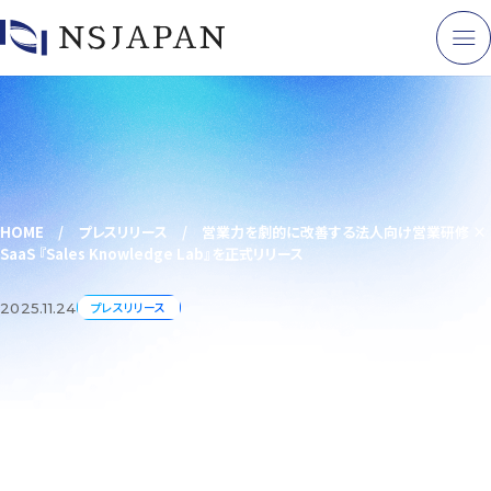
HOME
/
プレスリリース
/
営業力を劇的に改善する法人向け営業研修 ×
SaaS 『Sales Knowledge Lab』を正式リリース
プレスリリース
2025.11.24