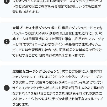
ツをオンラインで提供します。動画やケーススタディ、チェックリス
トなど実践で役立つ教材を会員限定で配信し、いつでも自主学
習に取り組めます。
営業プロセス支援ダッシュボード：
専用のダッシュボード上で各
メンバーの商談状況やKPI進捗を見える化します。これにより、営
業チームは目標達成に向けた課題を即座に把握でき、マネージャ
ーは育成やフォローが必要なポイントを把握できます。ダッシュ
ボードには学習履歴も統合され、研修成果と営業成果を紐づけ
て管理することで、研修内容の効果測定も可能です。
定期的なコーチングセッション：
月次など定期的に、人間のプロ
フェッショナルコーチによる1対1または小グループでのコーチン
グを実施します。実案件の振り返りやロールプレイを通じて、オン
ラインコンテンツで学んだスキルを現場で適用するための具体的
なアドバイスを受けることができます。受講者それぞれの課題に
応じたフィードバックにより、学びを定着させ確実なスキルアップ
を図ります。