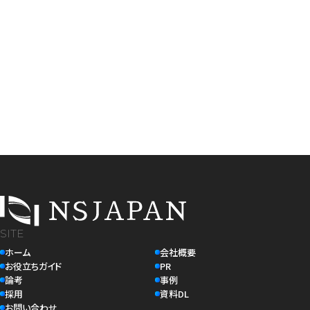
CONTACT
事業成長の壁を整理する
無料個別相談はこちら
事業成長や組織体制など、現在の課題を構造的に整理し次に取る
べき打ち手を明確にします。各領域/業界に精通したメンバーへ、無
料でご相談可能です。
SITE
ホーム
会社概要
お役立ちガイド
PR
論考
事例
採用
資料DL
お問い合わせ